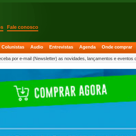
os
Fale conosco
Colunistas
Audio
Entrevistas
Agenda
Onde comprar
eceba por e-mail (Newsletter) as novidades, lançamentos e eventos