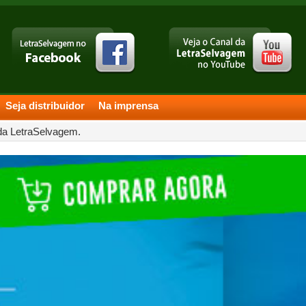
Seja distribuidor
Na imprensa
 da LetraSelvagem.