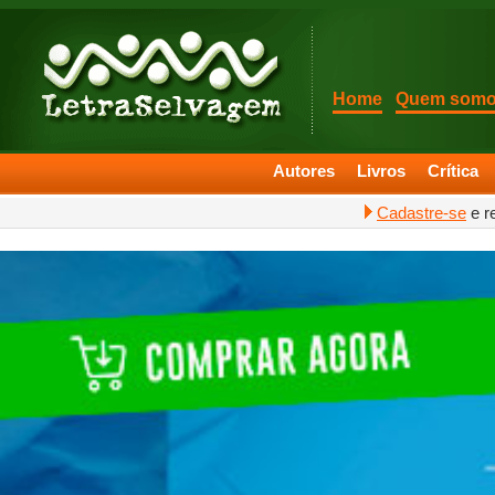
Home
Quem som
Autores
Livros
Crítica
Cadastre-se
e r