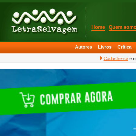
Home
Quem som
Autores
Livros
Crítica
Cadastre-se
e r