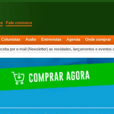
os
Fale conosco
Colunistas
Audio
Entrevistas
Agenda
Onde comprar
eceba por e-mail (Newsletter) as novidades, lançamentos e eventos