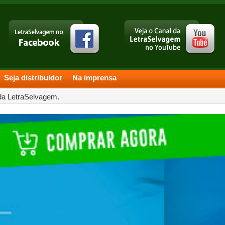
Seja distribuidor
Na imprensa
 da LetraSelvagem.