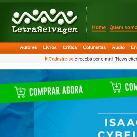
Home
Quem som
Autores
Livros
Crítica
Colunistas
Audio
En
Cadastre-se
e receba por e-mail (Newslette