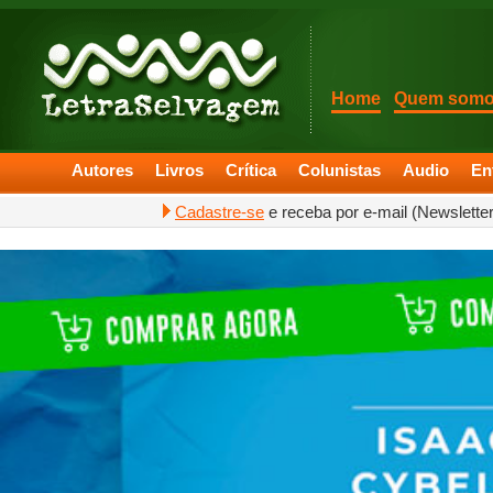
Home
Quem som
Autores
Livros
Crítica
Colunistas
Audio
En
Cadastre-se
e receba por e-mail (Newslette