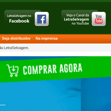
Seja distribuidor
Na imprensa
 da LetraSelvagem.