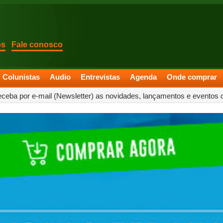
os
Fale conosco
Colunistas
Audio
Entrevistas
Agenda
Onde comprar
eceba por e-mail (Newsletter) as novidades, lançamentos e eventos