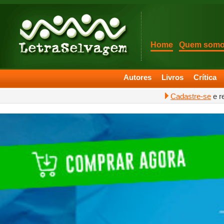
Home
Quem som
Autores
Livros
Crítica
Cadastre-se
e r