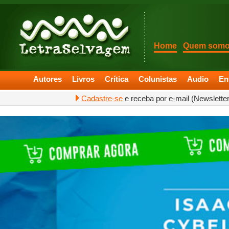
Home
Quem som
Autores
Livros
Crítica
Colunistas
Audio
En
Cadastre-se
e receba por e-mail (Newslette