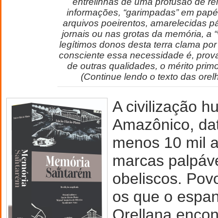
entrelinhas de uma profusão de rel
informações, “garimpadas” em papé
arquivos poeirentos, amarelecidas pá
jornais ou nas grotas da memória, a “v
legítimos donos desta terra clama por
consciente essa necessidade é, prov
de outras qualidades, o mérito primo
(Continue lendo o texto das orelha
A civilização 
Amazônico, da
menos 10 mil a
marcas palpáve
obeliscos. Pov
os que o espan
Orellana enco