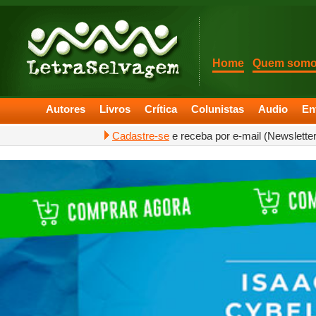
Home
Quem som
Autores
Livros
Crítica
Colunistas
Audio
En
Cadastre-se
e receba por e-mail (Newslette