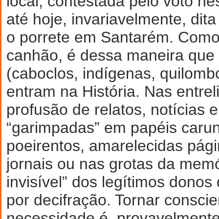
local, contestada pelo voto ne
até hoje, invariavelmente, dita
o porrete em Santarém. Como
canhão, é dessa maneira que 
(caboclos, indígenas, quilombo
entram na História. Nas entre
profusão de relatos, notícias 
“garimpadas” em papéis carun
poeirentos, amarelecidas pági
jornais ou nas grotas da memó
invisível” dos legítimos donos
por decifração. Tornar consci
necessidade é, provavelmente