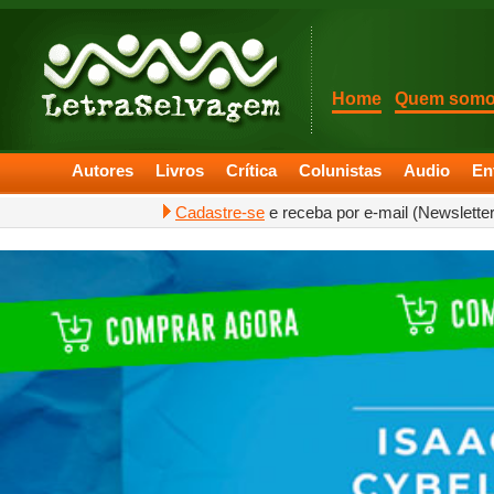
Home
Quem som
Autores
Livros
Crítica
Colunistas
Audio
En
Cadastre-se
e receba por e-mail (Newslette