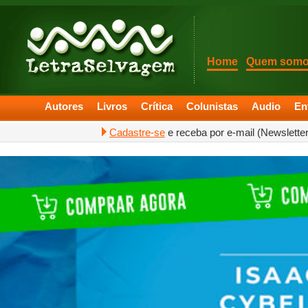
Home
Quem som
Autores
Livros
Crítica
Colunistas
Audio
En
Cadastre-se
e receba por e-mail (Newslette