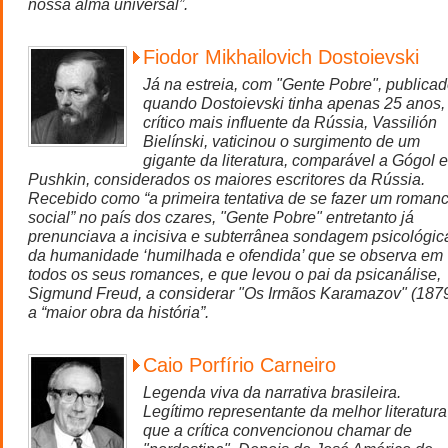
nossa alma universal”.
Fiodor Mikhailovich Dostoievski
Já na estreia, com "Gente Pobre", publica
quando Dostoievski tinha apenas 25 anos,
crítico mais influente da Rússia, Vassilión
Bielínski, vaticinou o surgimento de um
gigante da literatura, comparável a Gógol e
Pushkin, considerados os maiores escritores da Rússia.
Recebido como “a primeira tentativa de se fazer um roman
social” no país dos czares, "Gente Pobre" entretanto já
prenunciava a incisiva e subterrânea sondagem psicológic
da humanidade ‘humilhada e ofendida’ que se observa em
todos os seus romances, e que levou o pai da psicanálise,
Sigmund Freud, a considerar "Os Irmãos Karamazov" (187
a “maior obra da história”.
Caio Porfírio Carneiro
Legenda viva da narrativa brasileira.
Legítimo representante da melhor literatura
que a crítica convencionou chamar de