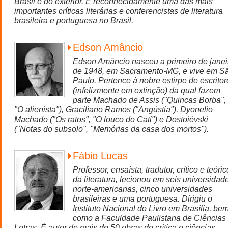
Brasil e do exterior. É reconhecidamente uma das mais
importantes críticas literárias e conferencistas de literatura
brasileira e portuguesa no Brasil.
Edson Amâncio
Edson Amâncio nasceu a primeiro de janei
de 1948, em Sacramento-MG, e vive em S
Paulo. Pertence à nobre estirpe de escritor
(infelizmente em extinção) da qual fazem
parte Machado de Assis ("Quincas Borba",
"O alienista"), Graciliano Ramos ("Angústia"), Dyonelio
Machado ("Os ratos", "O louco do Cati") e Dostoiévski
("Notas do subsolo", "Memórias da casa dos mortos").
Fábio Lucas
Professor, ensaísta, tradutor, crítico e teóric
da literatura, lecionou em seis universidad
norte-americanas, cinco universidades
brasileiras e uma portuguesa. Dirigiu o
Instituto Nacional do Livro em Brasília, be
como a Faculdade Paulistana de Ciências
Letras. É autor de mais de 50 obras de crítica e ciências