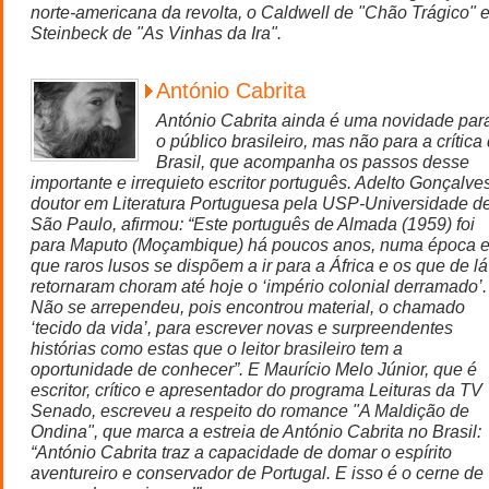
norte-americana da revolta, o Caldwell de "Chão Trágico" e
Steinbeck de "As Vinhas da Ira".
António Cabrita
António Cabrita ainda é uma novidade par
o público brasileiro, mas não para a crítica
Brasil, que acompanha os passos desse
importante e irrequieto escritor português. Adelto Gonçalves
doutor em Literatura Portuguesa pela USP-Universidade d
São Paulo, afirmou: “Este português de Almada (1959) foi
para Maputo (Moçambique) há poucos anos, numa época 
que raros lusos se dispõem a ir para a África e os que de lá
retornaram choram até hoje o ‘império colonial derramado’.
Não se arrependeu, pois encontrou material, o chamado
‘tecido da vida’, para escrever novas e surpreendentes
histórias como estas que o leitor brasileiro tem a
oportunidade de conhecer”. E Maurício Melo Júnior, que é
escritor, crítico e apresentador do programa Leituras da TV
Senado, escreveu a respeito do romance "A Maldição de
Ondina", que marca a estreia de António Cabrita no Brasil:
“António Cabrita traz a capacidade de domar o espírito
aventureiro e conservador de Portugal. E isso é o cerne de