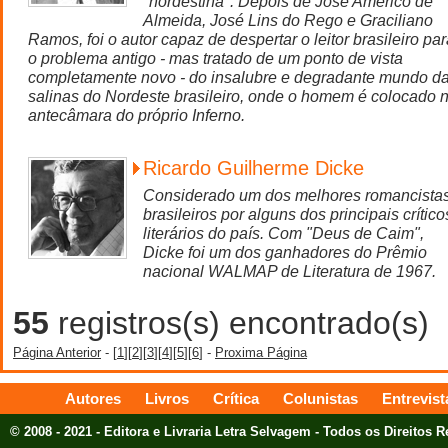
"nordestina". Depois de José Américo de
Almeida, José Lins do Rego e Graciliano
Ramos, foi o autor capaz de despertar o leitor brasileiro pa
o problema antigo - mas tratado de um ponto de vista
completamente novo - do insalubre e degradante mundo d
salinas do Nordeste brasileiro, onde o homem é colocado 
antecâmara do próprio Inferno.
Ricardo Guilherme Dicke
Considerado um dos melhores romancista
brasileiros por alguns dos principais crítico
literários do país. Com "Deus de Caim",
Dicke foi um dos ganhadores do Prêmio
nacional WALMAP de Literatura de 1967.
55
registros(s) encontrado(s)
Página Anterior
- [
1
][
2
][
3
][
4
][
5
][
6
] -
Proxima Página
Autores
Livros
Crítica
Colunistas
Entrevist
© 2008 - 2021 - Editora e Livraria Letra Selvagem - Todos os Direitos 