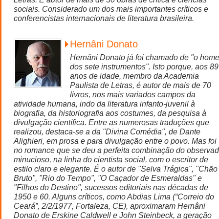
sociais. Considerado um dos mais importantes críticos e
conferencistas internacionais de literatura brasileira.
Hernâni Donato
Hernâni Donato já foi chamado de "o hom
dos sete instrumentos". Isto porque, aos 89
anos de idade, membro da Academia
Paulista de Letras, é autor de mais de 70
livros, nos mais variados campos da
atividade humana, indo da literatura infanto-juvenil à
biografia, da historiografia aos costumes, da pesquisa à
divulgação científica. Entre as numerosas traduções que
realizou, destaca-se a da "Divina Comédia", de Dante
Alighieri, em prosa e para divulgação entre o povo. Mas foi
no romance que se deu a perfeita combinação do observad
minucioso, na linha do cientista social, com o escritor de
estilo claro e elegante. É o autor de "Selva Trágica", "Chão
Bruto", "Rio do Tempo", "O Caçador de Esmeraldas" e
"Filhos do Destino", sucessos editoriais nas décadas de
1950 e 60. Alguns críticos, como Abdias Lima (“Correio do
Ceará”, 2/2/1977, Fortaleza, CE), aproximaram Hernâni
Donato de Erskine Caldwell e John Steinbeck, a geração