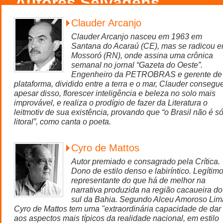
Autores Selvagens
Clauder Arcanjo
Clauder Arcanjo nasceu em 1963 em
Santana do Acaraú (CE), mas se radicou 
Mossoró (RN), onde assina uma crônica
semanal no jornal “Gazeta do Oeste”.
Engenheiro da PETROBRAS e gerente de
plataforma, dividido entre a terra e o mar, Clauder consegue
apesar disso, florescer inteligência e beleza no solo mais
improvável, e realiza o prodígio de fazer da Literatura o
leitmotiv de sua existência, provando que “o Brasil não é s
litoral”, como canta o poeta.
Cyro de Mattos
Autor premiado e consagrado pela Crítica.
Dono de estilo denso e labiríntico. Legítim
representante do que há de melhor na
narrativa produzida na região cacaueira do
sul da Bahia. Segundo Alceu Amoroso Lim
Cyro de Mattos tem uma "extraordinária capacidade de dar
aos aspectos mais típicos da realidade nacional, em estilo