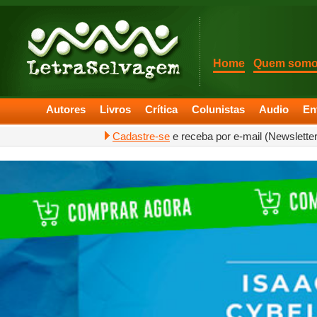
Home
Quem som
Autores
Livros
Crítica
Colunistas
Audio
En
Cadastre-se
e receba por e-mail (Newslette