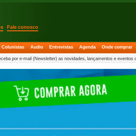
os
Fale conosco
Colunistas
Audio
Entrevistas
Agenda
Onde comprar
eceba por e-mail (Newsletter) as novidades, lançamentos e eventos