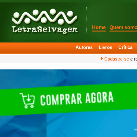
Home
Quem som
Autores
Livros
Crítica
Cadastre-se
e r