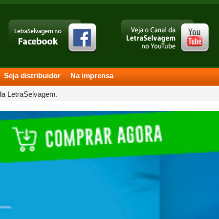
Seja distribuidor
Na imprensa
 da LetraSelvagem.