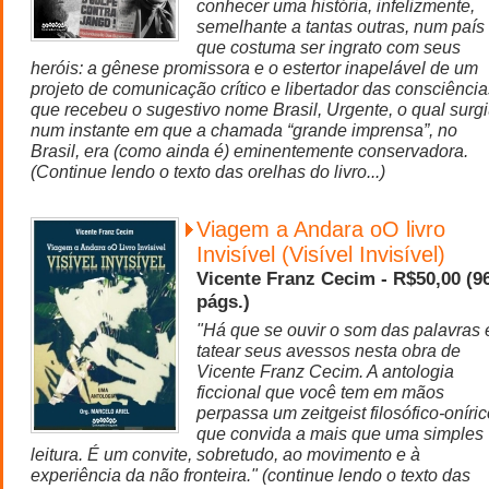
conhecer uma história, infelizmente,
semelhante a tantas outras, num país
que costuma ser ingrato com seus
heróis: a gênese promissora e o estertor inapelável de um
projeto de comunicação crítico e libertador das consciência
que recebeu o sugestivo nome Brasil, Urgente, o qual surg
num instante em que a chamada “grande imprensa”, no
Brasil, era (como ainda é) eminentemente conservadora.
(Continue lendo o texto das orelhas do livro...)
Viagem a Andara oO livro
Invisível (Visível Invisível)
Vicente Franz Cecim - R$50,00 (9
págs.)
"Há que se ouvir o som das palavras 
tatear seus avessos nesta obra de
Vicente Franz Cecim. A antologia
ficcional que você tem em mãos
perpassa um zeitgeist filosófico-oníri
que convida a mais que uma simples
leitura. É um convite, sobretudo, ao movimento e à
experiência da não fronteira." (continue lendo o texto das