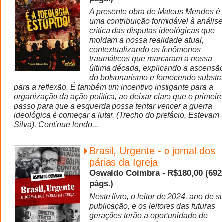
A presente obra de Mateus Mendes é
uma contribuição formidável à anális
crítica das disputas ideológicas que
moldam a nossa realidade atual,
contextualizando os fenômenos
traumáticos que marcaram a nossa
última década, explicando a ascensã
do bolsonarismo e fornecendo substr
para a reflexão. É também um incentivo instigante para a
organização da ação política, ao deixar claro que o primeir
passo para que a esquerda possa tentar vencer a guerra
ideológica é começar a lutar. (Trecho do prefácio, Estevam
Silva). Continue lendo...
Brasil, Urgente - o jornal dos
párias da Igreja
Oswaldo Coimbra - R$180,00 (692
págs.)
Neste livro, o leitor de 2024, ano de s
publicação, e os leitores das futuras
gerações terão a oportunidade de