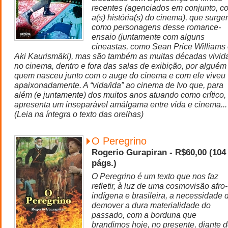
recentes (agenciados em conjunto, c
a(s) história(s) do cinema), que surg
como personagens desse romance-
ensaio (juntamente com alguns
cineastas, como Sean Price Williams
Aki Kaurismäki), mas são também as muitas décadas vivid
no cinema, dentro e fora das salas de exibição, por alguém
quem nasceu junto com o auge do cinema e com ele viveu
apaixonadamente. A “vida/ida” ao cinema de Ivo que, para
além (e juntamente) dos muitos anos atuando como crítico,
apresenta um inseparável amálgama entre vida e cinema...
(Leia na íntegra o texto das orelhas)
O Peregrino
Rogerio Gurapiran - R$60,00 (104
págs.)
O Peregrino é um texto que nos faz
refletir, à luz de uma cosmovisão afro-
indígena e brasileira, a necessidade 
demover a dura materialidade do
passado, com a borduna que
brandimos hoje, no presente, diante 