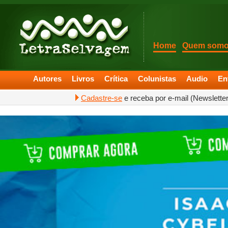
Home
Quem som
Autores
Livros
Crítica
Colunistas
Audio
En
Cadastre-se
e receba por e-mail (Newslette