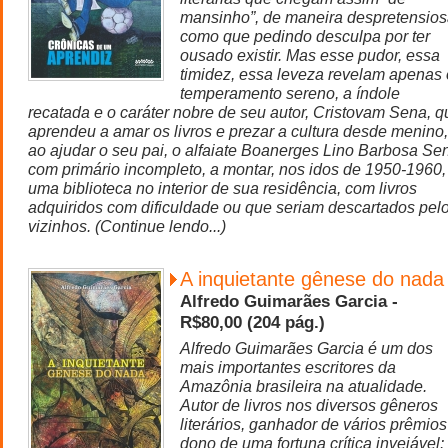
mansinho”, de maneira despretensios
como que pedindo desculpa por ter
ousado existir. Mas esse pudor, essa
timidez, essa leveza revelam apenas 
temperamento sereno, a índole
recatada e o caráter nobre de seu autor, Cristovam Sena, q
aprendeu a amar os livros e prezar a cultura desde menino,
ao ajudar o seu pai, o alfaiate Boanerges Lino Barbosa Se
com primário incompleto, a montar, nos idos de 1950-1960,
uma biblioteca no interior de sua residência, com livros
adquiridos com dificuldade ou que seriam descartados pel
vizinhos. (Continue lendo...)
A inquietante gênese do nada
Alfredo Guimarães Garcia -
R$80,00 (204 pág.)
Alfredo Guimarães Garcia é um dos
mais importantes escritores da
Amazônia brasileira na atualidade.
Autor de livros nos diversos gêneros
literários, ganhador de vários prêmios
dono de uma fortuna crítica invejável: