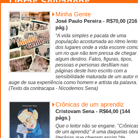
Obras Selvagens
Minha Gente
José Paulo Pereira - R$70,00 (216
pág.)
“A vida simples e pacata de uma
população acostumada ao ritmo lento
dos lugares onde a vida escorre com
um rio que não tem pressa de chegar
algum destino. Fatos, figuras, tipos,
pessoas e personas desfilam nas
páginas deste livro escrito com a
sensibilidade maturada de um autor 
auge de sua experiência como homem e artista da palavra.
(Texto da contracapa - Nicodemos Sena)
Crônicas de um aprendiz
Cristovam Sena - R$64,00 (144
págs.)
Que o leitor não se engane. "Crônica
de um aprendiz" é uma daquelas obr
literárias que chegam assim “de