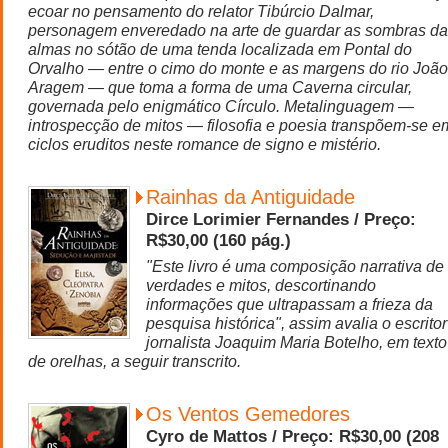
ecoar no pensamento do relator Tibúrcio Dalmar,
personagem enveredado na arte de guardar as sombras d
almas no sótão de uma tenda localizada em Pontal do
Orvalho — entre o cimo do monte e as margens do rio João
Aragem — que toma a forma de uma Caverna circular,
governada pelo enigmático Círculo. Metalinguagem —
introspecção de mitos — filosofia e poesia transpõem-se e
ciclos eruditos neste romance de signo e mistério.
Rainhas da Antiguidade
Dirce Lorimier Fernandes / Preço:
R$30,00 (160 pág.)
"Este livro é uma composição narrativa de
verdades e mitos, descortinando
informações que ultrapassam a frieza da
pesquisa histórica", assim avalia o escritor
jornalista Joaquim Maria Botelho, em texto
de orelhas, a seguir transcrito.
Os Ventos Gemedores
Cyro de Mattos / Preço: R$30,00 (208