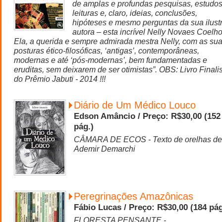
de amplas e profundas pesquisas, estudos
leituras e, claro, ideias, conclusões,
hipóteses e mesmo perguntas da sua ilust
autora – esta incrível Nelly Novaes Coelho
Ela, a querida e sempre admirada mestra Nelly, com as su
posturas ético-filosóficas, ‘antigas’, contemporâneas,
modernas e até ‘pós-modernas’, bem fundamentadas e
eruditas, sem deixarem de ser otimistas”. OBS: Livro Finali
do Prêmio Jabuti - 2014 !!!
Diário de Um Médico Louco
Edson Amâncio / Preço: R$30,00 (152
pág.)
CÂMARA DE ECOS - Texto de orelhas de
Ademir Demarchi
Peregrinações Amazônicas
Fábio Lucas / Preço: R$30,00 (184 pág
FLORESTA PENSANTE -