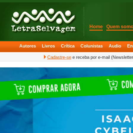
Home
Quem som
Autores
Livros
Crítica
Colunistas
Audio
En
Cadastre-se
e receba por e-mail (Newslette