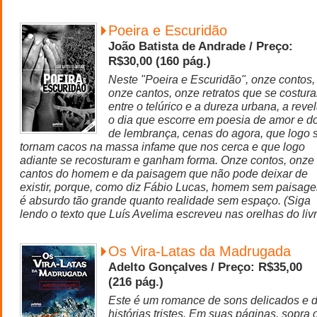
Poeira e Escuridão
João Batista de Andrade / Preço:
R$30,00 (160 pág.)
Neste "Poeira e Escuridão", onze contos,
onze cantos, onze retratos que se costur
entre o telúrico e a dureza urbana, a revel
o dia que escorre em poesia de amor e do
de lembrança, cenas do agora, que logo 
tornam cacos na massa infame que nos cerca e que logo
adiante se recosturam e ganham forma. Onze contos, onze
cantos do homem e da paisagem que não pode deixar de
existir, porque, como diz Fábio Lucas, homem sem paisag
é absurdo tão grande quanto realidade sem espaço. (Siga
lendo o texto que Luís Avelima escreveu nas orelhas do livr
Os Vira-Latas da Madrugada
Adelto Gonçalves / Preço: R$35,00
(216 pág.)
Este é um romance de sons delicados e 
histórias tristes. Em suas páginas, sopra 