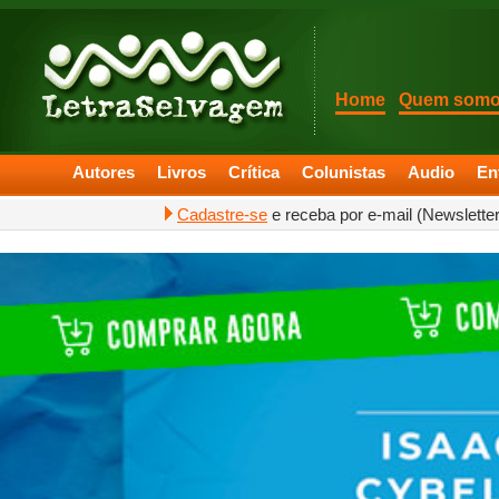
Home
Quem som
Autores
Livros
Crítica
Colunistas
Audio
En
Cadastre-se
e receba por e-mail (Newslette