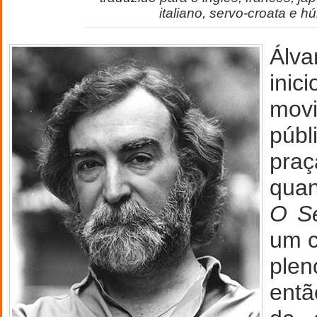
italiano, servo-croata e h
Álva
ini
movi
púb
praç
quan
O S
um c
plen
entã