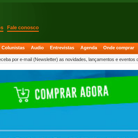
os
Fale conosco
Colunistas
Audio
Entrevistas
Agenda
Onde comprar
eceba por e-mail (Newsletter) as novidades, lançamentos e eventos