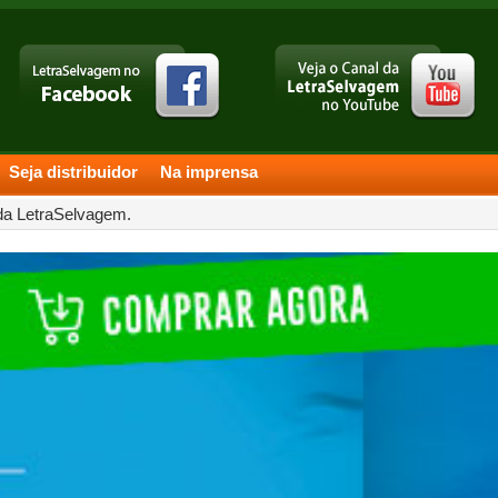
Seja distribuidor
Na imprensa
 da LetraSelvagem.