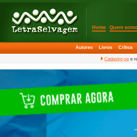
Home
Quem som
Autores
Livros
Crítica
Cadastre-se
e r