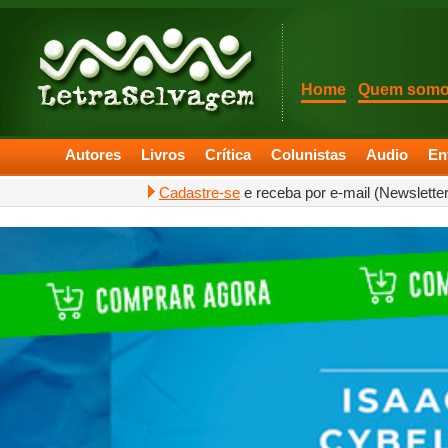
Home
Quem som
Autores
Livros
Crítica
Colunistas
Audio
En
Cadastre-se
e receba por e-mail (Newslette