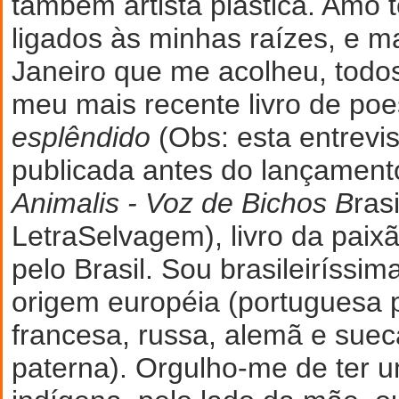
também artista plástica. Amo 
ligados às minhas raízes, e m
Janeiro que me acolheu, todo
meu mais recente livro de po
esplêndido
(Obs: esta entrevis
publicada antes do lançamen
Animalis - Voz de Bichos B
ras
LetraSelvagem), livro da paix
pelo Brasil. Sou brasileiríssi
origem européia (portuguesa p
francesa, russa, alemã e sueca
paterna). Orgulho-me de ter 