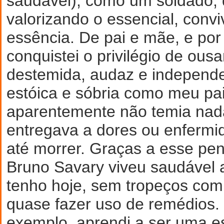
saudável), como um soldado,
valorizando o essencial, conv
essência. De pai e mãe, e por 
conquistei o privilégio de ousa
destemida, audaz e independe
estóica e sóbria como meu pai
aparentemente não temia na
entregava a dores ou enfermi
até morrer. Graças a esse pen
Bruno Savary viveu saudável 
tenho hoje, sem tropeços co
quase fazer uso de remédios
exemplo, aprendi a ser uma e