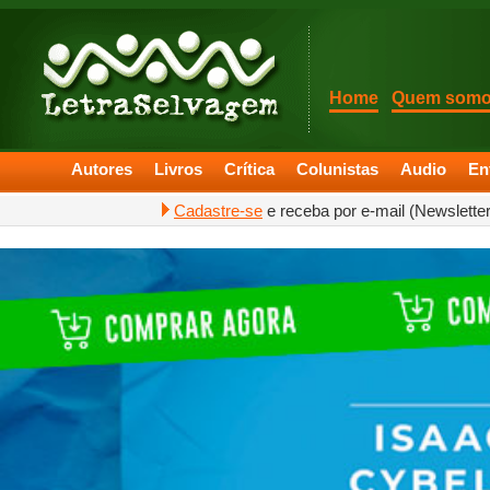
Home
Quem som
Autores
Livros
Crítica
Colunistas
Audio
En
Cadastre-se
e receba por e-mail (Newslette