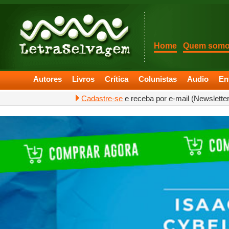
Home
Quem som
Autores
Livros
Crítica
Colunistas
Audio
En
Cadastre-se
e receba por e-mail (Newslette