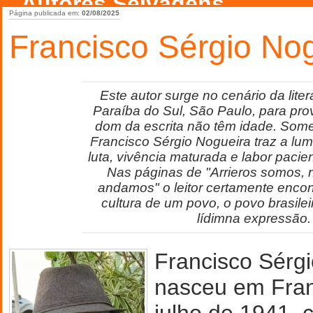
Autores Selvagens
Página publicada em:
02/08/2025
Francisco Sérgio No
Este autor surge no cenário da liter
Paraíba do Sul, São Paulo, para prov
dom da escrita não têm idade. Som
Francisco Sérgio Nogueira traz a lum
luta, vivência maturada e labor pacie
Nas páginas de "Arrieros somos,
andamos" o leitor certamente enco
cultura de um povo, o povo brasile
lídimna expressão.
Francisco Sérg
nasceu em Fran
julho de 1941, 