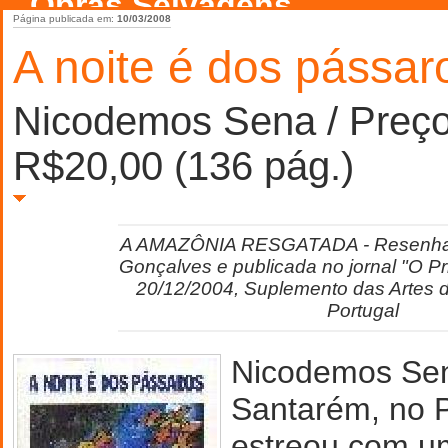
Obras Selvagens
Página publicada em:
10/03/2008
A noite é dos pássar
Nicodemos Sena / Preço
R$20,00 (136 pág.)
A AMAZÔNIA RESGATADA - Resenha es
Gonçalves e publicada no jornal "O Pr
20/12/2004, Suplemento das Artes da
Portugal
Nicodemos Sen
Santarém, no 
estreou com um