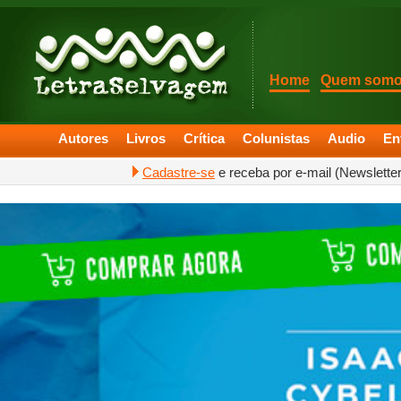
Home
Quem som
Autores
Livros
Crítica
Colunistas
Audio
En
Cadastre-se
e receba por e-mail (Newslette