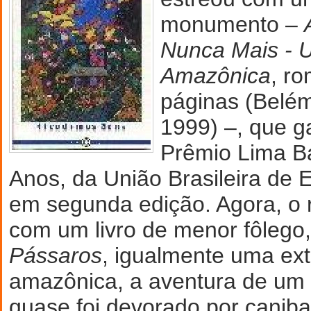
monumento –
Nunca Mais -
Amazônica
, r
páginas (Belém
1999) –, que 
Prêmio Lima Ba
Anos, da União Brasileira de Es
em segunda edição. Agora, o 
com um livro de menor fôlego
Pássaros
, igualmente uma ext
amazônica, a aventura de um 
quase foi devorado por canib