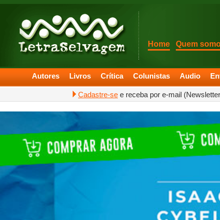
Home
Quem som
Autores
Livros
Crítica
Colunistas
Audio
En
Cadastre-se
e receba por e-mail (Newslette