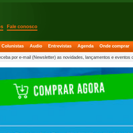
os
Fale conosco
Colunistas
Audio
Entrevistas
Agenda
Onde comprar
eceba por e-mail (Newsletter) as novidades, lançamentos e eventos