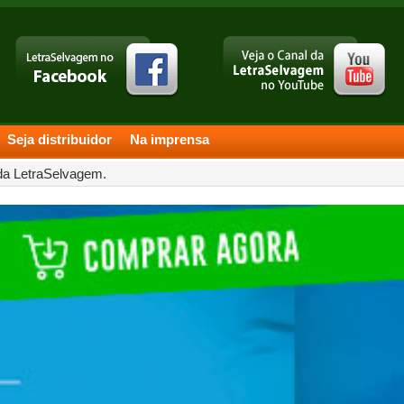
Seja distribuidor
Na imprensa
 da LetraSelvagem.