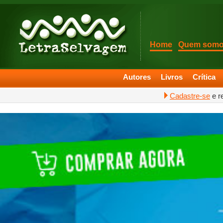
Home
Quem som
Autores
Livros
Crítica
Cadastre-se
e r