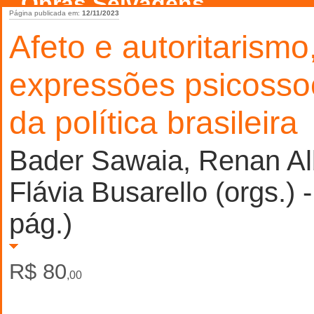
Obras Selvagens
Página publicada em:
12/11/2023
Afeto e autoritarismo
expressões psicossoc
da política brasileira
Bader Sawaia, Renan Al
Flávia Busarello (orgs.)
pág.)
R$ 80
,00