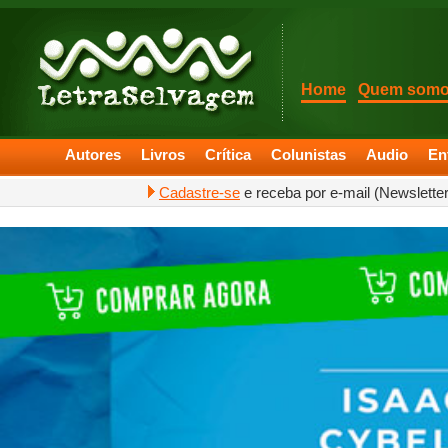
Home
Quem som
Autores
Livros
Crítica
Colunistas
Audio
En
Cadastre-se
e receba por e-mail (Newslette