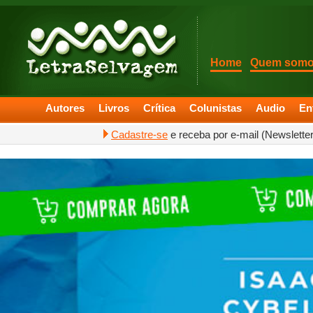
Home
Quem som
Autores
Livros
Crítica
Colunistas
Audio
En
Cadastre-se
e receba por e-mail (Newslette