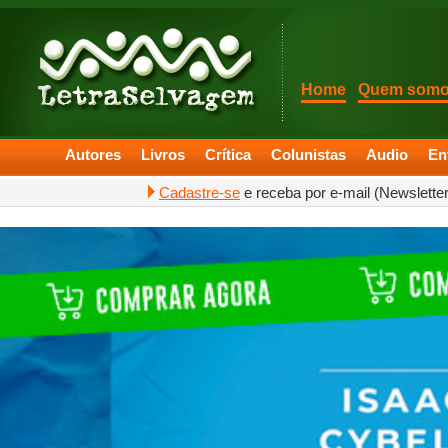
Home
Quem som
Autores
Livros
Crítica
Colunistas
Audio
En
Cadastre-se
e receba por e-mail (Newslette