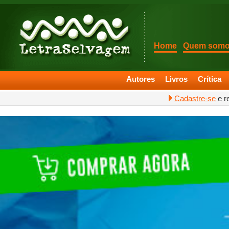
Home
Quem som
Autores
Livros
Crítica
Cadastre-se
e r