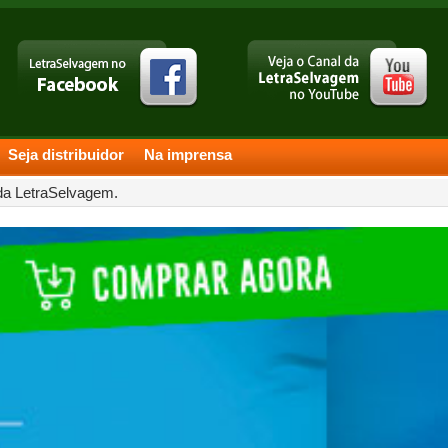
Seja distribuidor
Na imprensa
 da LetraSelvagem.