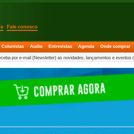
os
Fale conosco
Colunistas
Audio
Entrevistas
Agenda
Onde comprar
eceba por e-mail (Newsletter) as novidades, lançamentos e eventos