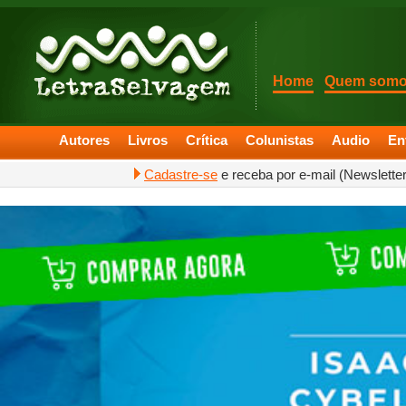
Home
Quem som
Autores
Livros
Crítica
Colunistas
Audio
En
Cadastre-se
e receba por e-mail (Newslette