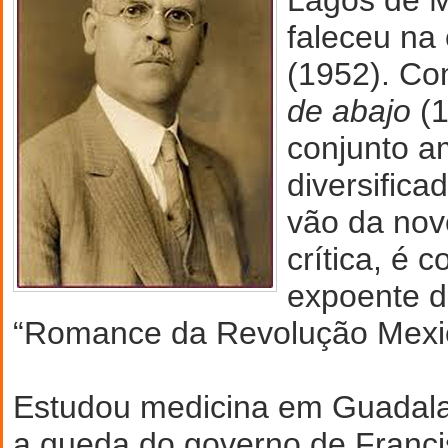
faleceu na
(1952). C
de abajo
(
conjunto a
diversifica
vão da nove
crítica, é 
expoente 
“Romance da Revolução Mexi
Estudou medicina em Guadalaj
a queda do governo de Franci