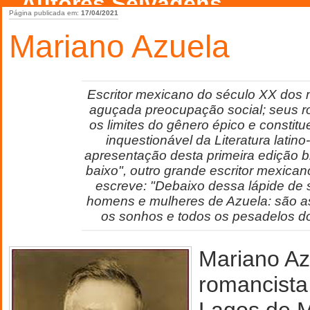
Autores Selvagens
Página publicada em:
17/04/2021
Mariano Azuela
Escritor mexicano do século XX dos 
aguçada preocupação social; seus
os limites do gênero épico e consti
inquestionável da Literatura latin
apresentação desta primeira edição br
baixo", outro grande escritor mexican
escreve: "Debaixo dessa lápide de
homens e mulheres de Azuela: são as
os sonhos e todos os pesadelos 
Mariano Az
romancista
Lagos de M