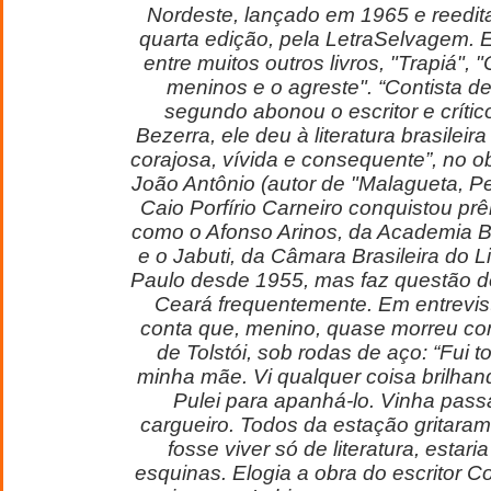
Nordeste, lançado em 1965 e reedi
quarta edição, pela LetraSelvagem.
entre muitos outros livros, "Trapiá",
meninos e o agreste". “Contista de 
segundo abonou o escritor e críti
Bezerra, ele deu à literatura brasileir
corajosa, vívida e consequente”, no o
João Antônio (autor de "Malagueta, P
Caio Porfírio Carneiro conquistou pr
como o Afonso Arinos, da Academia Bra
e o Jabuti, da Câmara Brasileira do 
Paulo desde 1955, mas faz questão de 
Ceará frequentemente. Em entrevist
conta que, menino, quase morreu co
de Tolstói, sob rodas de aço: “Fui 
minha mãe. Vi qualquer coisa brilhando
Pulei para apanhá-lo. Vinha pas
cargueiro. Todos da estação gritaram
fosse viver só de literatura, estar
esquinas. Elogia a obra do escritor C