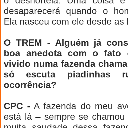
o desnorteia. Uma coisa é 
desaparecerá quando o ho
Ela nasceu com ele desde as 
O TREM - Alguém já cons
boa anedota com o fato 
vivido numa fazenda chama
só escuta piadinhas r
ocorrência?
CPC -
A fazenda do meu avô
está lá – sempre se chamou
muita saudade dessa fazen