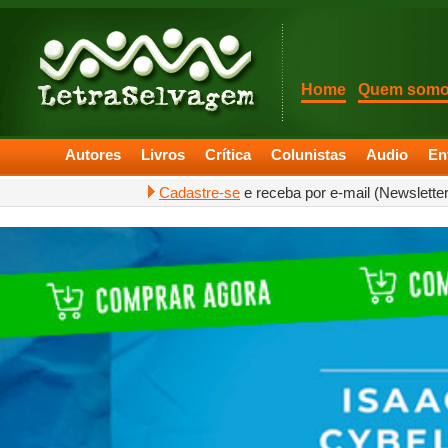
Home
Quem som
Autores
Livros
Crítica
Colunistas
Audio
En
Cadastre-se
e receba por e-mail (Newslette