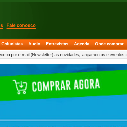
os
Fale conosco
Colunistas
Audio
Entrevistas
Agenda
Onde comprar
eceba por e-mail (Newsletter) as novidades, lançamentos e eventos