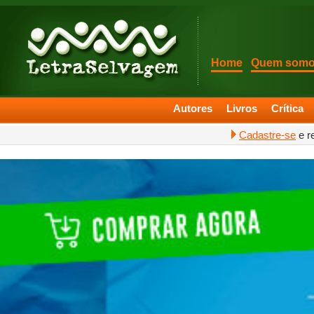
Home
Quem som
Autores
Livros
Crítica
Cadastre-se
e r