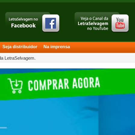
Seja distribuidor
Na imprensa
 da LetraSelvagem.