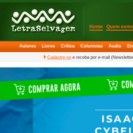
Home
Quem som
Autores
Livros
Crítica
Colunistas
Audio
En
Cadastre-se
e receba por e-mail (Newslette