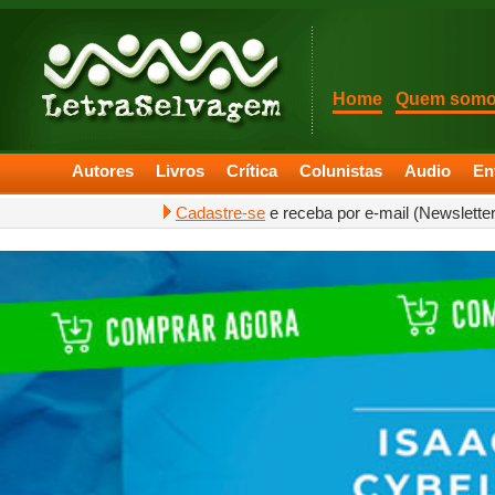
Home
Quem som
Autores
Livros
Crítica
Colunistas
Audio
En
Cadastre-se
e receba por e-mail (Newslette