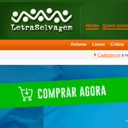
Home
Quem som
Autores
Livros
Crítica
Cadastre-se
e r