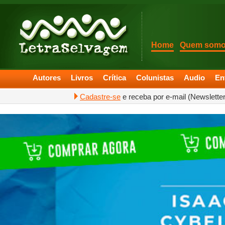
Home
Quem som
Autores
Livros
Crítica
Colunistas
Audio
En
Cadastre-se
e receba por e-mail (Newslette