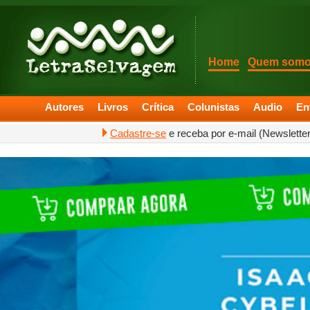
Home
Quem som
Autores
Livros
Crítica
Colunistas
Audio
En
Cadastre-se
e receba por e-mail (Newslette