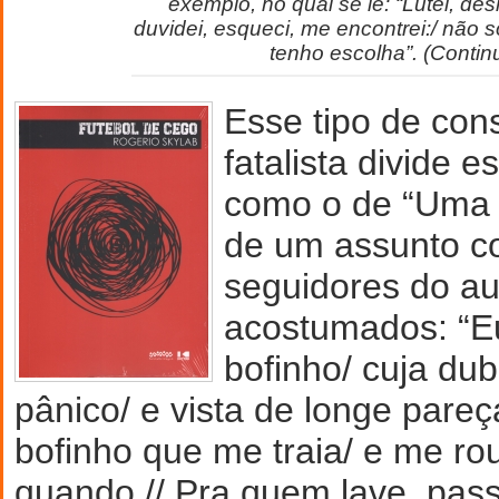
exemplo, no qual se lê: “Lutei, des
duvidei, esqueci, me encontrei:/ não 
tenho escolha”. (Continu
Esse tipo de con
fatalista divide 
como o de “Uma b
de um assunto c
seguidores do au
acostumados: “E
bofinho/ cuja du
pânico/ e vista de longe par
bofinho que me traia/ e me r
quando.// Pra quem lave, pass