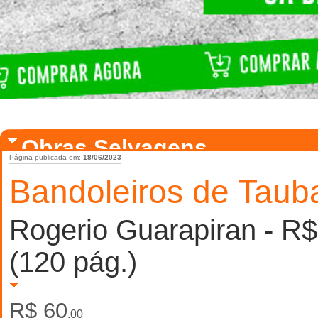
Obras Selvagens
Página publicada em:
18/06/2023
Bandoleiros de Taub
Rogerio Guarapiran - R
(120 pág.)
R$ 60
,00