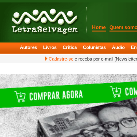
Home
Quem som
Autores
Livros
Crítica
Colunistas
Audio
En
Cadastre-se
e receba por e-mail (Newslette