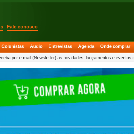
os
Fale conosco
Colunistas
Audio
Entrevistas
Agenda
Onde comprar
eceba por e-mail (Newsletter) as novidades, lançamentos e eventos