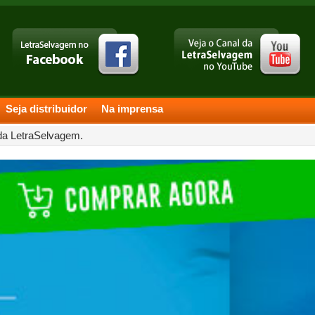
Seja distribuidor
Na imprensa
 da LetraSelvagem.