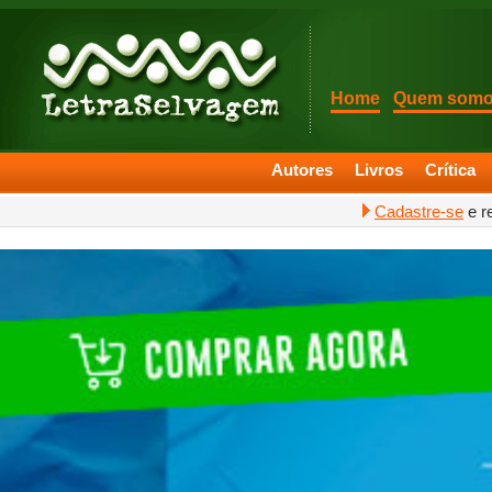
Home
Quem som
Autores
Livros
Crítica
Cadastre-se
e r