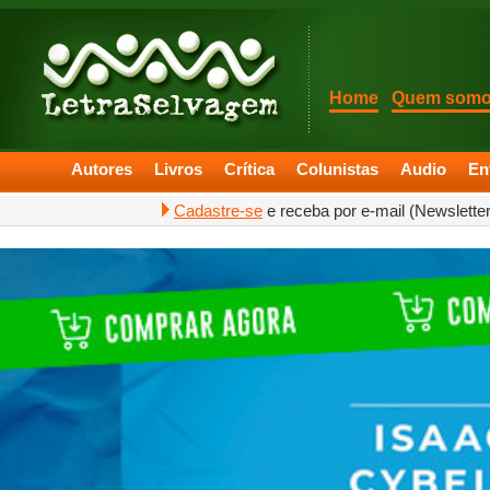
Home
Quem som
Autores
Livros
Crítica
Colunistas
Audio
En
Cadastre-se
e receba por e-mail (Newslette