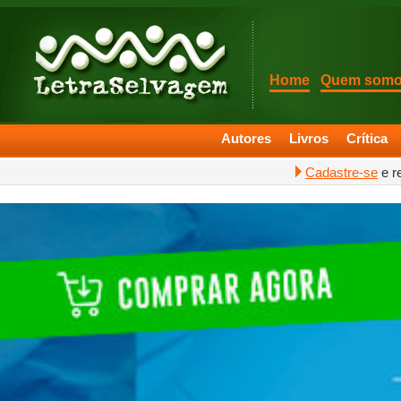
Home
Quem som
Autores
Livros
Crítica
Cadastre-se
e r