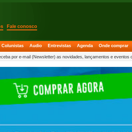
os
Fale conosco
Colunistas
Audio
Entrevistas
Agenda
Onde comprar
eceba por e-mail (Newsletter) as novidades, lançamentos e eventos