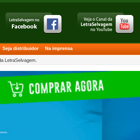
Seja distribuidor
Na imprensa
 da LetraSelvagem.