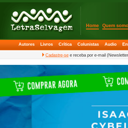
Home
Quem som
Autores
Livros
Crítica
Colunistas
Audio
En
Cadastre-se
e receba por e-mail (Newslette