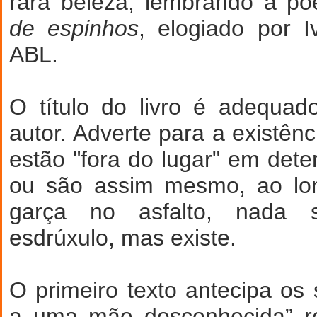
rara beleza, lembrando a p
de espinhos
, elogiado por I
ABL.
O título do livro é adequad
autor. Adverte para a existên
estão "fora do lugar" em de
ou são assim mesmo, ao lo
garça no asfalto, nada 
esdrúxulo, mas existe.
O primeiro texto antecipa os 
a uma mãe desconhecida” re