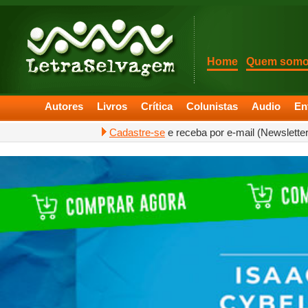
Home
Quem som
Autores
Livros
Crítica
Colunistas
Audio
En
Cadastre-se
e receba por e-mail (Newslette