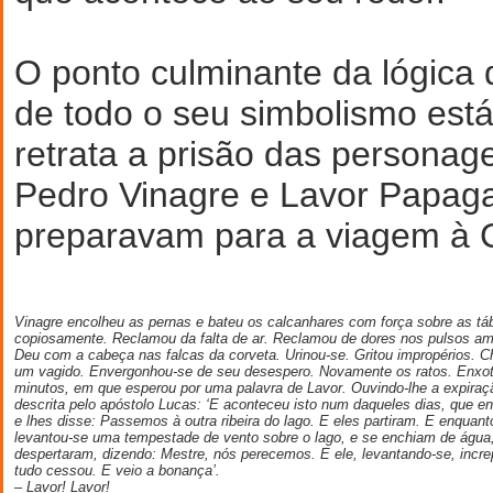
O ponto culminante da lógica 
de todo o seu simbolismo est
retrata a prisão das personag
Pedro Vinagre e Lavor Papaga
preparavam para a viagem à 
Vinagre encolheu as pernas e bateu os calcanhares com força sobre as t
copiosamente. Reclamou da falta de ar. Reclamou de dores nos pulsos am
Deu com a cabeça nas falcas da corveta. Urinou-se. Gritou impropérios. 
um vagido. Envergonhou-se de seu desespero. Novamente os ratos. Enxo
minutos, em que esperou por uma palavra de Lavor. Ouvindo-lhe a expiraçã
descrita pelo apóstolo Lucas: ‘E aconteceu isto num daqueles dias, que e
e lhes disse: Passemos à outra ribeira do lago. E eles partiram. E enquan
levantou-se uma tempestade de vento sobre o lago, e se enchiam de água
despertaram, dizendo: Mestre, nós perecemos. E ele, levantando-se, incre
tudo cessou. E veio a bonança’.
– Lavor! Lavor!