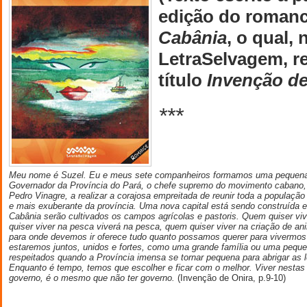
edição do roman
Cabânia
, o qual,
LetraSelvagem, re
título
Invenção de
***
Meu nome é Suzel. Eu e meus sete companheiros formamos uma pequena le
Governador da Província do Pará, o chefe supremo do movimento cabano, 
Pedro Vinagre, a realizar a corajosa empreitada de reunir toda a população 
e mais exuberante da província. Uma nova capital está sendo construída
Cabânia serão cultivados os campos agrícolas e pastoris. Quem quiser viver
quiser viver na pesca viverá na pesca, quem quiser viver na criação de ani
para onde devemos ir oferece tudo quanto possamos querer para vivermos 
estaremos juntos, unidos e fortes, como uma grande família ou uma peq
respeitados quando a Província imensa se tornar pequena para abrigar as 
Enquanto é tempo, temos que escolher e ficar com o melhor. Viver nestas 
governo, é o mesmo que não ter governo.
(Invenção de Onira, p.9-10)