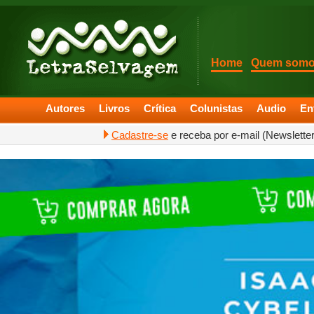
Home
Quem som
Autores
Livros
Crítica
Colunistas
Audio
En
Cadastre-se
e receba por e-mail (Newslette