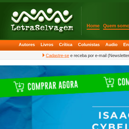
Home
Quem som
Autores
Livros
Crítica
Colunistas
Audio
En
Cadastre-se
e receba por e-mail (Newslette