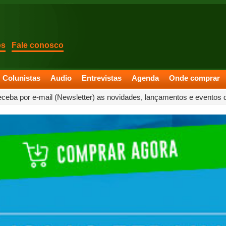
os
Fale conosco
Colunistas
Audio
Entrevistas
Agenda
Onde comprar
eceba por e-mail (Newsletter) as novidades, lançamentos e eventos