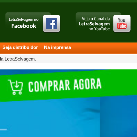
Seja distribuidor
Na imprensa
 da LetraSelvagem.