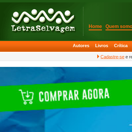
Home
Quem som
Autores
Livros
Crítica
Cadastre-se
e r